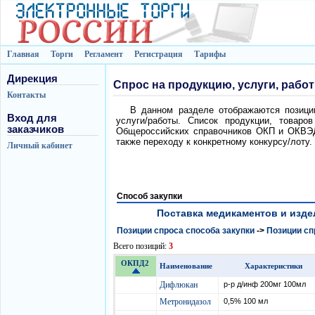
Главная
Торги
Регламент
Регистрация
Тарифы
Дирекция
Спрос на продукцию, услуги, рабо
Контакты
В данном разделе отображаются позиции
Вход для
услуги/работы. Список продукции, товаро
заказчиков
Общероссийских справочников ОКП и ОКВЭД.
также переходу к конкретному конкурсу/лоту.
Личный кабинет
Способ закупки
Поставка медикаментов и издели
Позиции спроса способа закупки
->
Позиции сп
Всего позиций:
3
ОКПД2
Наименование
Характеристики
Дифлюкан
р-р д/инф 200мг 100мл
Метронидазол
0,5% 100 мл