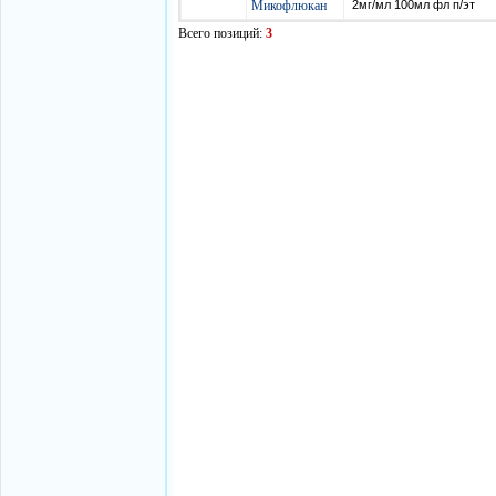
Микофлюкан
2мг/мл 100мл фл п/эт
Всего позиций:
3