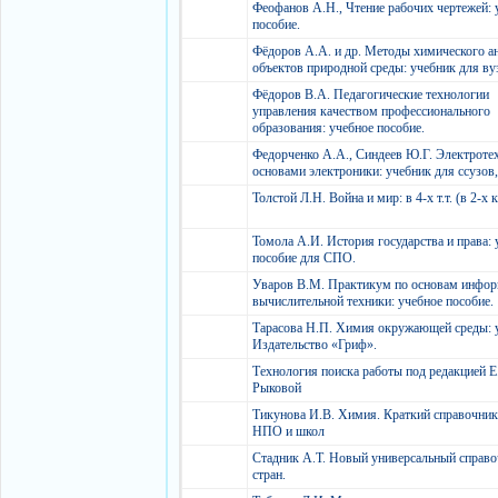
Феофанов А.Н., Чтение рабочих чертежей: 
пособие.
Фёдоров А.А. и др. Методы химического а
объектов природной среды: учебник для ву
Фёдоров В.А. Педагогические технологии
управления качеством профессионального
образования: учебное пособие.
Федорченко А.А., Синдеев Ю.Г. Электротех
основами электроники: учебник для ссузов,
Толстой Л.Н. Война и мир: в 4-х т.т. (в 2-х 
Томола А.И. История государства и права: 
пособие для СПО.
Уваров В.М. Практикум по основам инфор
вычислительной техники: учебное пособие.
Тарасова Н.П. Химия окружающей среды: 
Издательство «Гриф».
Технология поиска работы под редакцией Е
Рыковой
Тикунова И.В. Химия. Краткий справочник
НПО и школ
Стадник А.Т. Новый универсальный справ
стран.