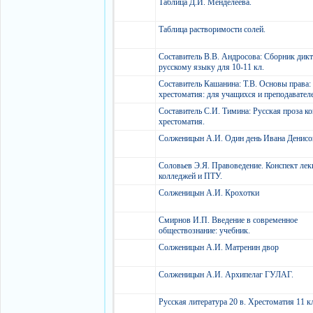
Таблица Д.И. Менделеева.
Таблица растворимости солей.
Составитель В.В. Андросова: Сборник дикт
русскому языку для 10-11 кл.
Составитель Кашанина: Т.В. Основы права:
хрестоматия: для учащихся и преподавате
Составитель С.И. Тимина: Русская проза кон
хрестоматия.
Солженицын А.И. Один день Ивана Денис
Соловьев Э.Я. Правоведение. Конспект лек
колледжей и ПТУ.
Солженицын А.И. Крохотки
Смирнов И.П. Введение в современное
обществознание: учебник.
Солженицын А.И. Матренин двор
Солженицын А.И. Архипелаг ГУЛАГ.
Русская литература 20 в. Хрестоматия 11 к