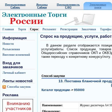
Промышленная
Ярмарка
Промышленность
Электронные
Сибирь
Сибири
СФО
торги
Главная
Торги
Спрос
Регламент
Регистрации
Заказчики
Тарифы
Спрос на продукцию, услуги, рабо
Информация
Новости
В данном разделе отображаются позиции
услуги/работы. Список продукции, товаро
Разъяснения
Общероссийских справочников ОКП и ОКВЭД.
Внесение изменений
также переходу к конкретному конкурсу/лоту.
Вход для
заказчиков
Личный кабинет
Способ закупки
Ленты новостей
13. Поставка бланочной прод
Способы закупок
Каталог продукции
->
950000
Реклама
Наименование:
Журнал диспетчера А4 1
Обозначение: