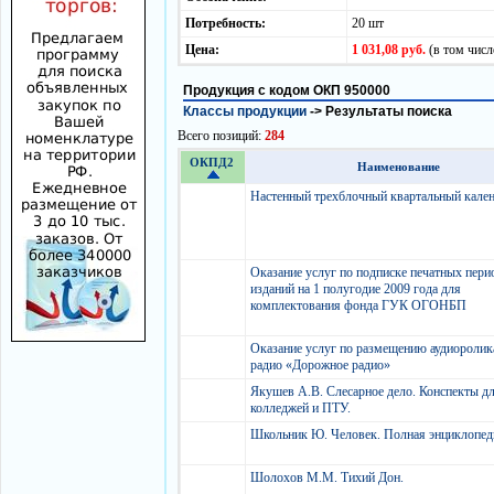
Потребность:
20 шт
Цена:
1 031,08 руб.
(в том чис
Продукция с кодом ОКП 950000
Классы продукции
->
Результаты поиска
Всего позиций:
284
ОКПД2
Наименование
Настенный трехблочный квартальный кале
Оказание услуг по подписке печатных пери
изданий на 1 полугодие 2009 года для
комплектования фонда ГУК ОГОНБП
Оказание услуг по размещению аудиоролик
радио «Дорожное радио»
Якушев А.В. Слесарное дело. Конспекты д
колледжей и ПТУ.
Школьник Ю. Человек. Полная энциклопед
Шолохов М.М. Тихий Дон.