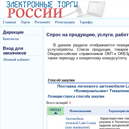
Главная
Торги
Регламент
Регистрация
Тарифы
Дирекция
Спрос на продукцию, услуги, рабо
Контакты
В данном разделе отображаются позиции
Вход для
услуги/работы. Список продукции, товаро
заказчиков
Общероссийских справочников ОКП и ОКВЭД.
также переходу к конкретному конкурсу/лоту.
Личный кабинет
Способ закупки
Поставка легкового автомобиля L
«Коммунальник» Тюкалинско
Позиции спроса способа закупки
Всего позиций:
1
ОКПД2
Наименование
Характерист
Автомобиль
Характеристики то
указаны в Техничес
легковой Lada Granta
задании аукционной
(или эквивалент)
документации