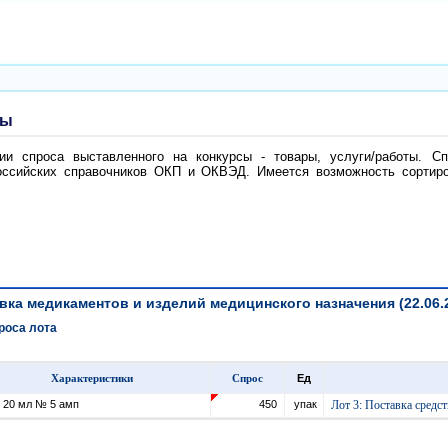
ты
и спроса выставленного на конкурсы - товары, услуги/работы. Сп
ссийских справочников ОКП и ОКВЭД. Имеется возможность сортиров
вка медикаментов и изделий медицинского назначения (22.06.200
роса лота
Характеристики
Спрос
Ед
20 мл № 5 амп
450
упак
Лот 3: Поставка средс