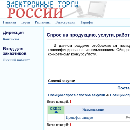
Главная
Торги
Регламент
Регистрация
Тарифы
Дирекция
Спрос на продукцию, услуги, рабо
Контакты
В данном разделе отображаются позици
Вход для
классифицирован с использованием Общеро
заказчиков
конкретному конкурсу/лоту.
Личный кабинет
Способ закупки
Поста
Позиции спроса способа закупки
->
Позиции сп
Всего позиций:
1
ОКПД2
Наименование
Пропофол-липуро
1% 
Всего позиций:
1