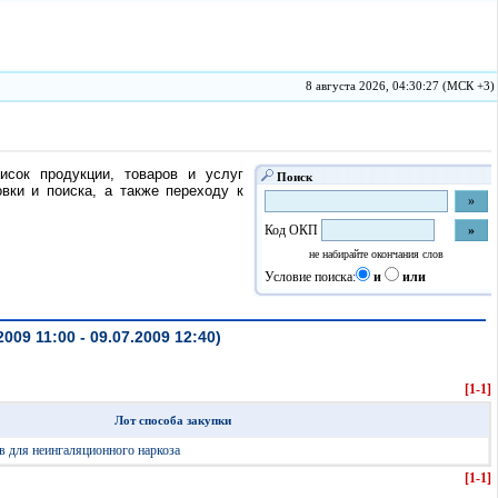
8 августа 2026, 04:30:27 (МСК +3)
исок продукции, товаров и услуг
Поиск
ки и поиска, а также переходу к
Код ОКП
не набирайте окончания слов
Условие поиска:
и
или
9 11:00 - 09.07.2009 12:40)
[1-1]
Лот способа закупки
тв для неингаляционного наркоза
[1-1]