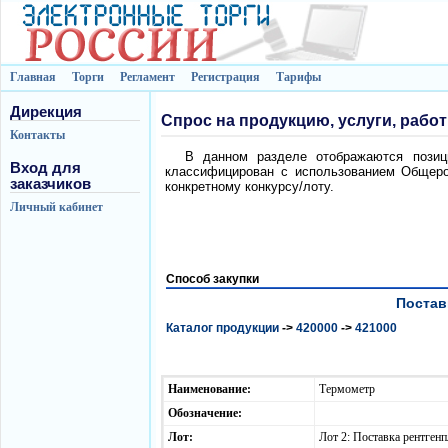
Главная
Торги
Регламент
Регистрация
Тарифы
Дирекция
Спрос на продукцию, услуги, рабо
Контакты
В данном разделе отображаются позици
Вход для
классифицирован с использованием Общеро
заказчиков
конкретному конкурсу/лоту.
Личный кабинет
Способ закупки
Постав
Каталог продукции
->
420000
->
421000
Наименование:
Термометр
Обозначение:
Лот:
Лот 2: Поставка рентгенп