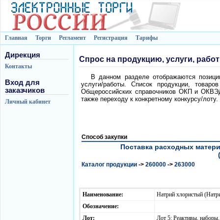
Главная
Торги
Регламент
Регистрация
Тарифы
Дирекция
Спрос на продукцию, услуги, рабо
Контакты
В данном разделе отображаются позиции
Вход для
услуги/работы. Список продукции, товаро
заказчиков
Общероссийских справочников ОКП и ОКВЭД.
также переходу к конкретному конкурсу/лоту.
Личный кабинет
Способ закупки
Поставка расходных матери
Каталог продукции
->
260000
->
263000
Наименование:
Натрий хлористый (Натр
Обозначение:
Лот:
Лот 5: Реактивы, наборы