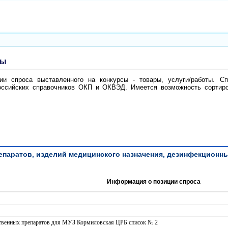
ты
и спроса выставленного на конкурсы - товары, услуги/работы. Сп
ссийских справочников ОКП и ОКВЭД. Имеется возможность сортиров
паратов, изделий медицинского назначения, дезинфекционных ср
Информация о позиции спроса
рственных препаратов для МУЗ Кормиловская ЦРБ список № 2