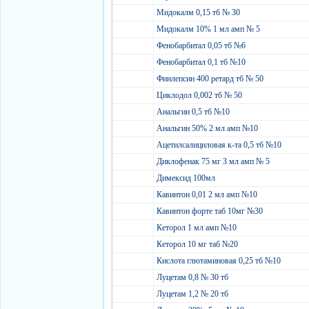
Мидокалм 0,15 тб № 30
Мидокалм 10% 1 мл амп № 5
Фенобарбитал 0,05 тб №6
Фенобарбитал 0,1 тб №10
Финлепсин 400 ретард тб № 50
Циклодол 0,002 тб № 50
Анальгин 0,5 тб №10
Анальгин 50% 2 мл амп №10
Ацетилсалициловая к-та 0,5 тб №10
Диклофенак 75 мг 3 мл амп № 5
Димексид 100мл
Кавинтон 0,01 2 мл амп №10
Кавинтон форте таб 10мг №30
Кеторол 1 мл амп №10
Кеторол 10 мг таб №20
Кислота глютаминовая 0,25 тб №10
Луцетам 0,8 № 30 тб
Луцетам 1,2 № 20 тб