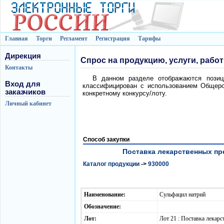
Главная
Торги
Регламент
Регистрация
Тарифы
Дирекция
Спрос на продукцию, услуги, рабо
Контакты
В данном разделе отображаются позици
Вход для
классифицирован с использованием Общеро
заказчиков
конкретному конкурсу/лоту.
Личный кабинет
Способ закупки
Поставка лекарственных пре
Каталог продукции
->
930000
Наименование:
Сульфацил натрий
Обозначение:
Лот:
Лот 21 : Поставка лека