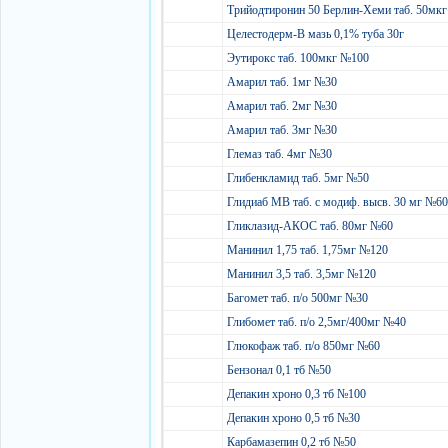
Трийодтиронин 50 Берлин-Хеми таб. 50мк
Целестодерм-В мазь 0,1% туба 30г
Эутирокс таб. 100мкг №100
Амарил таб. 1мг №30
Амарил таб. 2мг №30
Амарил таб. 3мг №30
Глемаз таб. 4мг №30
Глибенкламид таб. 5мг №50
Глидиаб МВ таб. с модиф. высв. 30 мг №6
Гликлазид-АКОС таб. 80мг №60
Манинил 1,75 таб. 1,75мг №120
Манинил 3,5 таб. 3,5мг №120
Багомет таб. п/о 500мг №30
Глибомет таб. п/о 2,5мг/400мг №40
Глюкофаж таб. п/о 850мг №60
Бензонал 0,1 тб №50
Депакин хроно 0,3 тб №100
Депакин хроно 0,5 тб №30
Карбамазепин 0,2 тб №50