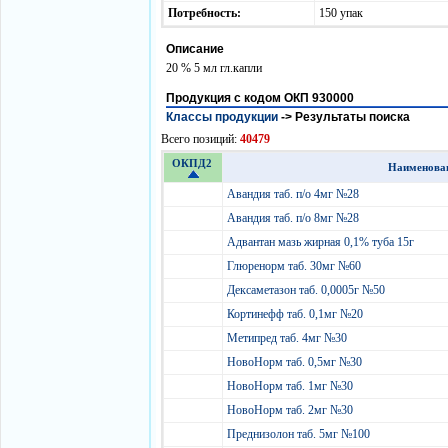
Потребность:
150 упак
Описание
20 % 5 мл гл.капли
Продукция с кодом ОКП 930000
Классы продукции
->
Результаты поиска
Всего позиций:
40479
ОКПД2
Наименова
Авандия таб. п/о 4мг №28
Авандия таб. п/о 8мг №28
Адвантан мазь жирная 0,1% туба 15г
Глюренорм таб. 30мг №60
Дексаметазон таб. 0,0005г №50
Кортинефф таб. 0,1мг №20
Метипред таб. 4мг №30
НовоНорм таб. 0,5мг №30
НовоНорм таб. 1мг №30
НовоНорм таб. 2мг №30
Преднизолон таб. 5мг №100