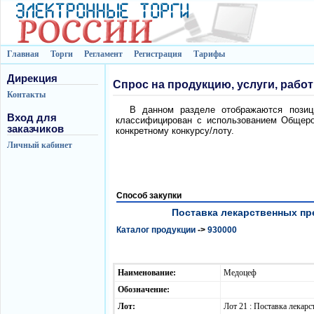
Главная
Торги
Регламент
Регистрация
Тарифы
Дирекция
Спрос на продукцию, услуги, рабо
Контакты
В данном разделе отображаются позици
Вход для
классифицирован с использованием Общеро
заказчиков
конкретному конкурсу/лоту.
Личный кабинет
Способ закупки
Поставка лекарственных пре
Каталог продукции
->
930000
Наименование:
Медоцеф
Обозначение:
Лот:
Лот 21 : Поставка лека