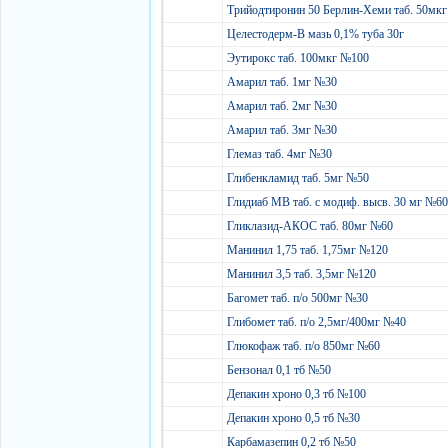
Трийодтиронин 50 Берлин-Хеми таб. 50мк
Целестодерм-В мазь 0,1% туба 30г
Эутирокс таб. 100мкг №100
Амарил таб. 1мг №30
Амарил таб. 2мг №30
Амарил таб. 3мг №30
Глемаз таб. 4мг №30
Глибенкламид таб. 5мг №50
Глидиаб МВ таб. с модиф. высв. 30 мг №6
Гликлазид-АКОС таб. 80мг №60
Манинил 1,75 таб. 1,75мг №120
Манинил 3,5 таб. 3,5мг №120
Багомет таб. п/о 500мг №30
Глибомет таб. п/о 2,5мг/400мг №40
Глюкофаж таб. п/о 850мг №60
Бензонал 0,1 тб №50
Депакин хроно 0,3 тб №100
Депакин хроно 0,5 тб №30
Карбамазепин 0,2 тб №50