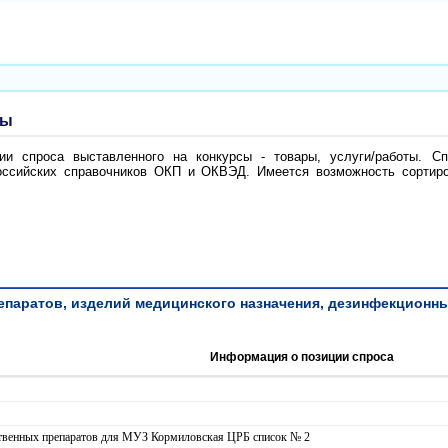
ты
и спроса выставленного на конкурсы - товары, услуги/работы. Сп
ссийских справочников ОКП и ОКВЭД. Имеется возможность сортиров
паратов, изделий медицинского назначения, дезинфекционных ср
Информация о позиции спроса
рственных препаратов для МУЗ Кормиловская ЦРБ список № 2