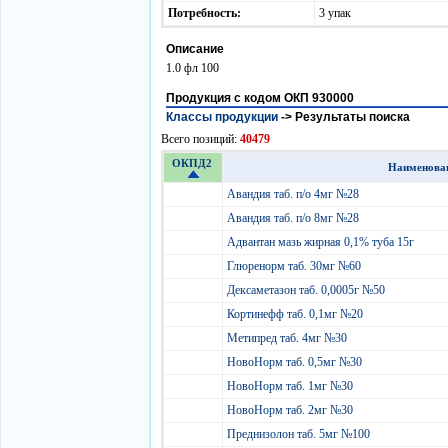
Потребность:
3 упак
Описание
1.0 фл 100
Продукция с кодом ОКП 930000
Классы продукции
->
Результаты поиска
Всего позиций:
40479
ОКПД2
Наименова
Авандия таб. п/о 4мг №28
Авандия таб. п/о 8мг №28
Адвантан мазь жирная 0,1% туба 15г
Глюренорм таб. 30мг №60
Дексаметазон таб. 0,0005г №50
Кортинефф таб. 0,1мг №20
Метипред таб. 4мг №30
НовоНорм таб. 0,5мг №30
НовоНорм таб. 1мг №30
НовоНорм таб. 2мг №30
Преднизолон таб. 5мг №100