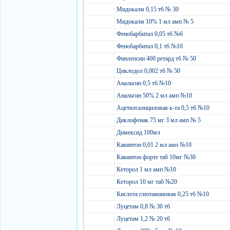
Мидокалм 0,15 тб № 30
Мидокалм 10% 1 мл амп № 5
Фенобарбитал 0,05 тб №6
Фенобарбитал 0,1 тб №10
Финлепсин 400 ретард тб № 50
Циклодол 0,002 тб № 50
Анальгин 0,5 тб №10
Анальгин 50% 2 мл амп №10
Ацетилсалициловая к-та 0,5 тб №10
Диклофенак 75 мг 3 мл амп № 5
Димексид 100мл
Кавинтон 0,01 2 мл амп №10
Кавинтон форте таб 10мг №30
Кеторол 1 мл амп №10
Кеторол 10 мг таб №20
Кислота глютаминовая 0,25 тб №10
Луцетам 0,8 № 30 тб
Луцетам 1,2 № 20 тб