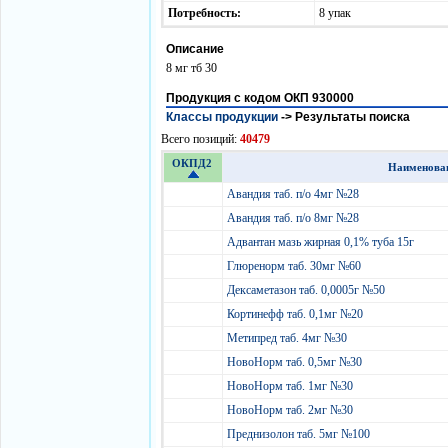
Потребность:
8 упак
Описание
8 мг тб 30
Продукция с кодом ОКП 930000
Классы продукции
->
Результаты поиска
Всего позиций:
40479
ОКПД2
Наименова
Авандия таб. п/о 4мг №28
Авандия таб. п/о 8мг №28
Адвантан мазь жирная 0,1% туба 15г
Глюренорм таб. 30мг №60
Дексаметазон таб. 0,0005г №50
Кортинефф таб. 0,1мг №20
Метипред таб. 4мг №30
НовоНорм таб. 0,5мг №30
НовоНорм таб. 1мг №30
НовоНорм таб. 2мг №30
Преднизолон таб. 5мг №100