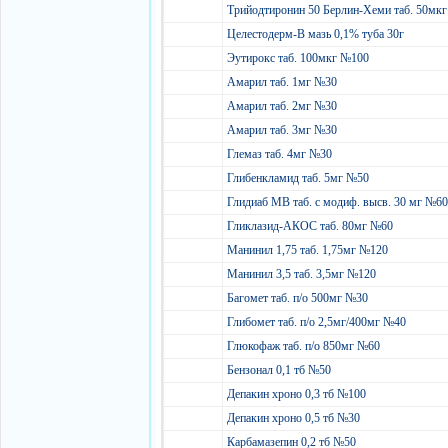
Трийодтиронин 50 Берлин-Хеми таб. 50мк
Целестодерм-В мазь 0,1% туба 30г
Эутирокс таб. 100мкг №100
Амарил таб. 1мг №30
Амарил таб. 2мг №30
Амарил таб. 3мг №30
Глемаз таб. 4мг №30
Глибенкламид таб. 5мг №50
Глидиаб МВ таб. с модиф. высв. 30 мг №6
Гликлазид-АКОС таб. 80мг №60
Манинил 1,75 таб. 1,75мг №120
Манинил 3,5 таб. 3,5мг №120
Багомет таб. п/о 500мг №30
Глибомет таб. п/о 2,5мг/400мг №40
Глюкофаж таб. п/о 850мг №60
Бензонал 0,1 тб №50
Депакин хроно 0,3 тб №100
Депакин хроно 0,5 тб №30
Карбамазепин 0,2 тб №50