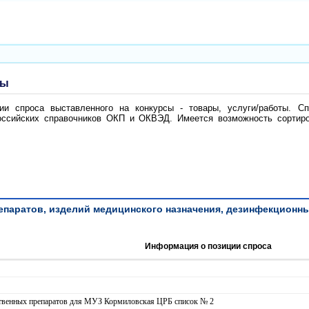
ты
и спроса выставленного на конкурсы - товары, услуги/работы. Сп
ссийских справочников ОКП и ОКВЭД. Имеется возможность сортиров
паратов, изделий медицинского назначения, дезинфекционных ср
Информация о позиции спроса
рственных препаратов для МУЗ Кормиловская ЦРБ список № 2