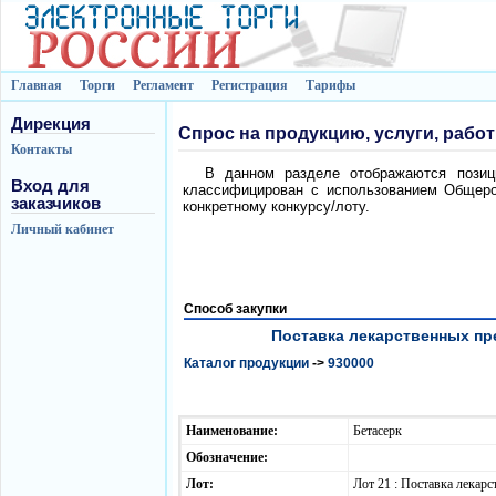
Главная
Торги
Регламент
Регистрация
Тарифы
Дирекция
Спрос на продукцию, услуги, рабо
Контакты
В данном разделе отображаются позици
Вход для
классифицирован с использованием Общеро
заказчиков
конкретному конкурсу/лоту.
Личный кабинет
Способ закупки
Поставка лекарственных пре
Каталог продукции
->
930000
Наименование:
Бетасерк
Обозначение:
Лот:
Лот 21 : Поставка лека