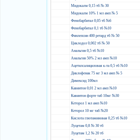
Мидокалм 0,15 тб № 30
Мидокалм 10% 1 мл амп № 5
Фенобарбитал 0,05 тб №6
Фенобарбитал 0,1 тб №10
Финлепсин 400 ретард тб № 50
Циклодол 0,002 тб № 50
Анальгин 0,5 тб №10
Анальгин 50% 2 мл амп №10
Ацетилсалициловая к-та 0,5 тб №10
Диклофенак 75 мг 3 мл амп № 5
Димексид 100мл
Кавинтон 0,01 2 мл амп №10
Кавинтон форте таб 10мг №30
Кеторол 1 мл амп №10
Кеторол 10 мг таб №20
Кислота глютаминовая 0,25 тб №10
Луцетам 0,8 № 30 тб
Луцетам 1,2 № 20 тб