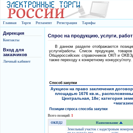
Главная
Торги
Регламент
Регистрация
Тарифы
Дирекция
Спрос на продукцию, услуги, рабо
Контакты
В данном разделе отображаются позиции
Вход для
услуги/работы. Список продукции, товаро
заказчиков
Общероссийских справочников ОКП и ОКВЭД.
также переходу к конкретному конкурсу/лоту.
Личный кабинет
Способ закупки
Аукцион на право заключения договор
площадью 1676 кв.м., расположенный
Центральная, 18е; категория зем
«магазины
Позиции спроса способа закупки
Всего позиций:
1
ОКПД2
Наименование
Земельный участок с кадастровым номеро