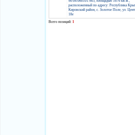
90:04:060101:983, площадью 1676 кв.м.,
расположенный по адресу: Республика Кры
Кировский район, с. Золотое Поле, ул. Цент
18е
Всего позиций:
1