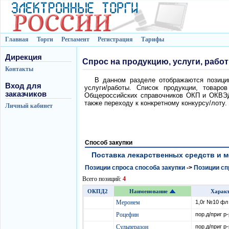
Главная
Торги
Регламент
Регистрация
Тарифы
Дирекция
Спрос на продукцию, услуги, рабо
Контакты
В данном разделе отображаются позиции
Вход для
услуги/работы. Список продукции, товаро
заказчиков
Общероссийских справочников ОКП и ОКВЭД.
также переходу к конкретному конкурсу/лоту.
Личный кабинет
Способ закупки
Поставка лекарственных средств и ме
Позиции спроса способа закупки
->
Позиции сп
Всего позиций:
4
ОКПД2
Наименование
Харак
Меронем
1,0г №10 фл 
Роцефин
пор.д/приг р-
Сульперазон
пор.д/приг р-