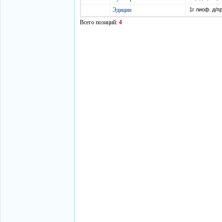
Эдицин
1г лиоф. д/пр
Всего позиций:
4