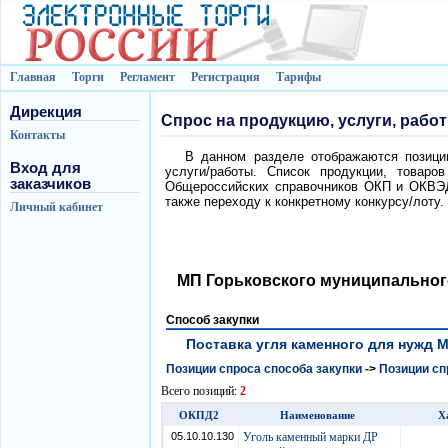
Главная
Торги
Регламент
Регистрация
Тарифы
Дирекция
Спрос на продукцию, услуги, рабо
Контакты
В данном разделе отображаются позиции
Вход для
услуги/работы. Список продукции, товаро
заказчиков
Общероссийских справочников ОКП и ОКВЭД.
также переходу к конкретному конкурсу/лоту.
Личный кабинет
МП Горьковского муниципальног
Способ закупки
Поставка угля каменного для нужд МП
Позиции спроса способа закупки
->
Позиции сп
Всего позиций:
2
ОКПД2
Наименование
Х
05.10.10.130
Уголь каменный марки ДР