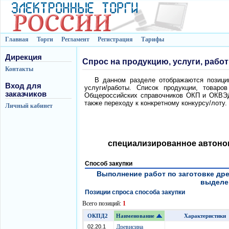
Главная
Торги
Регламент
Регистрация
Тарифы
Дирекция
Спрос на продукцию, услуги, рабо
Контакты
В данном разделе отображаются позиции
Вход для
услуги/работы. Список продукции, товаро
заказчиков
Общероссийских справочников ОКП и ОКВЭД.
также переходу к конкретному конкурсу/лоту.
Личный кабинет
специализированное автоно
Способ закупки
Выполнение работ по заготовке др
выделе №
Позиции спроса способа закупки
Всего позиций:
1
ОКПД2
Наименование
Характеристики
02.20.1
Древисина