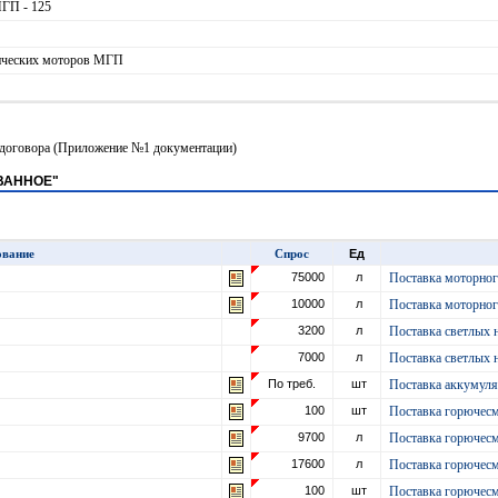
МГП - 125
лических моторов МГП
е договора (Приложение №1 документации)
ОВАННОЕ"
ование
Спрос
Ед
75000
л
Поставка моторног
10000
л
Поставка моторног
3200
л
Поставка светлых 
7000
л
Поставка светлых 
По треб.
шт
Поставка аккумуля
100
шт
Поставка горючес
9700
л
Поставка горючес
17600
л
Поставка горючес
100
шт
Поставка горючес