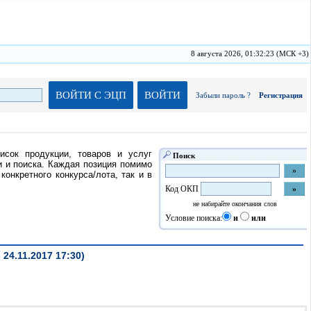
8 августа 2026, 01:32:23 (МСК +3)
ВОЙТИ С ЭЦП
ВОЙТИ
Забыли пароль ?
Регистрация
исок продукции, товаров и услуг
Поиск
 и поиска. Каждая позиция помимо
онкретного конкурса/лота, так и в
Код ОКП
не набирайте окончания слов
Условие поиска:
и
или
24.11.2017 17:30)