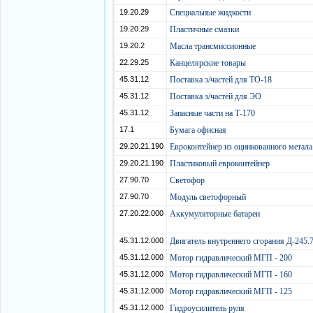
19.20.29
Специальные жидкости
19.20.29
Пластичные смазки
19.20.2
Масла трансмиссионные
22.29.25
Канцелярские товары
45.31.12
Поставка з/частей для ТО-18
45.31.12
Поставка з/частей для ЭО
45.31.12
Запасные части на Т-170
17.1
Бумага офисная
29.20.21.190
Евроконтейнер из оцинкованного метал
29.20.21.190
Пластиковый евроконтейнер
27.90.70
Светофор
27.90.70
Модуль светофорный
27.20.22.000
Аккумуляторные батареи
45.31.12.000
Двигатель внутреннего сгорания Д-245
45.31.12.000
Мотор гидравлический МГП - 200
45.31.12.000
Мотор гидравлический МГП - 160
45.31.12.000
Мотор гидравлический МГП - 125
45.31.12.000
Гидроусилитель руля