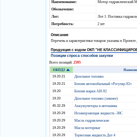
Наименование:
Мотор гидравлический 
Обозначение:
Лот:
Лот 1: Поставка гидрав
Потребность:
2 шт
Описание
Перечень и характеристики товаров указаны в Проект
Продукция с кодом ОКП "НЕ КЛАССИФИЦИР
Позиции спроса способов закупки
Всего позиций:
2595
ОКПД2
Наимен
19.20.21
Дизельное топливо
19.20.21
Бензин автомобильный «Регуляр-92»
19.20
Бензин марки АИ-92
19.20
Дизельное топливо (зимнее)
45.32.29
Аккумуляторы и автошины
19.20.29
Незамерзающая жидкость -30С
19.20.29
Масла гидравлические
19.20.29
Масла моторные
19.20.29
Тормозная жидкость Дот 4