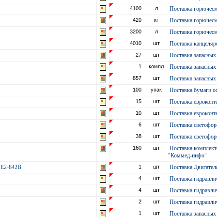
4100
л
Поставка горючес
420
кг
Поставка горючес
3200
л
Поставка горючес
4010
шт
Поставка канцеля
27
шт
Поставка запасны
1
компл
Поставка запасны
857
шт
Поставка запасных
100
упак
Поставка бумаги 
а
15
шт
Поставка евроконте
10
шт
Поставка евроконте
6
шт
Поставка светофор
38
шт
Поставка светофор
160
шт
Поставка комплект
"Коммед-инфо"
.7Е2-842В
1
шт
Поставка Двигател
4
шт
Поставка гидравл
4
шт
Поставка гидравл
2
шт
Поставка гидравл
1
шт
Поставка запасных 