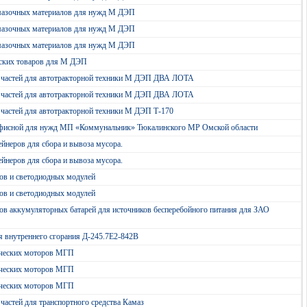
мазочных материалов для нужд М ДЭП
мазочных материалов для нужд М ДЭП
мазочных материалов для нужд М ДЭП
рских товаров для М ДЭП
х частей для автотракторной техники М ДЭП ДВА ЛОТА
х частей для автотракторной техники М ДЭП ДВА ЛОТА
 частей для автотракторной техники М ДЭП Т-170
офисной для нужд МП «Коммунальник» Тюкалинского МР Омской области
йнеров для сбора и вывоза мусора.
йнеров для сбора и вывоза мусора.
ов и светодиодных модулей
ов и светодиодных модулей
ов аккумуляторных батарей для источников бесперебойного питания для ЗАО
я внутреннего сгорания Д-245.7Е2-842В
ических моторов МГП
ических моторов МГП
ических моторов МГП
частей для транспортного средства Камаз